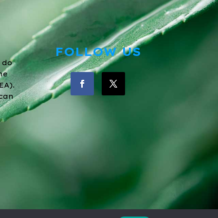
FOLLOW US
 do
he
EA).
 can